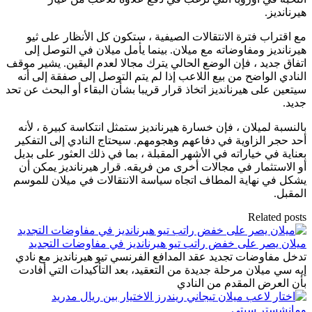
هيرنانديز.
مع اقتراب فترة الانتقالات الصيفية ، ستكون كل الأنظار على ثيو
هيرنانديز ومفاوضاته مع ميلان. بينما يأمل ميلان في التوصل إلى
اتفاق جديد ، فإن الوضع الحالي يترك مجالا لعدم اليقين. يشير موقف
النادي الواضح من بيع اللاعب إذا لم يتم التوصل إلى صفقة إلى أنه
سيتعين على هيرنانديز اتخاذ قرار قريبا بشأن البقاء أو البحث عن تحد
جديد.
بالنسبة لميلان ، فإن خسارة هيرنانديز ستمثل انتكاسة كبيرة ، لأنه
أحد حجر الزاوية في دفاعهم وهجومهم. سيحتاج النادي إلى التفكير
بعناية في خياراته في الأشهر المقبلة ، بما في ذلك العثور على بديل
أو الاستثمار في مجالات أخرى من فريقه. قرار هيرنانديز يمكن أن
يشكل في نهاية المطاف اتجاه سياسة الانتقالات في ميلان للموسم
المقبل.
Related posts
ميلان يصر على خفض راتب تيو هيرنانديز في مفاوضات التجديد
تدخل مفاوضات تجديد عقد المدافع الفرنسي تيو هيرنانديز مع نادي
إيه سي ميلان مرحلة جديدة من التعقيد، بعد التأكيدات التي أفادت
بأن العرض المقدم من النادي