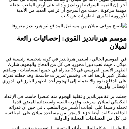
آخر. إن القيمة السوقية لهرنانديز وأدائه على أرض الملعب تجعله
موهبة مرغوبة ، حيث من المرجح أن تراقب العديد من الأندية
الأوروبية الكبرى التطورات عن كثب.
موسم هيرنانديز القوي: إحصائيات رائعة
لميلان
في الموسم الحالي ، استمر هيرنانديز في كونه شخصية رئيسية في
ميلان ، حيث لعب دورا محوريا في كل من الدفاع والهجوم. شارك
الظهير الأيسر الفرنسي في 35 مباراة في جميع المسابقات ، وساهم
بشكل كبير بأربعة أهداف وخمس تمريرات حاسمة. وقد جعلته قدرته
على الدفاع بقوة والانضمام إلى الهجوم أحد الظهير البارز في الدوري
الإيطالي وأوروبا.
جعلت براعة هيرنانديز وعقلية الهجوم منه عنصرا حاسما في الإعداد
التكتيكي لميلان. سرعته وقدرته الفنية واستعداده للمضي قدما
تجعله رصيدا على الجانب الأيسر من الملعب ، في حين أن قدراته
الدفاعية كانت أيضا جزءا لا يتجزأ من مساعدة ميلان على المنافسة
في كل من المسابقات المحلية والدولية.
بالنظر إلى شكله الحالي وأدائه المتسق ، ارتفعت قيمة هيرنانديز