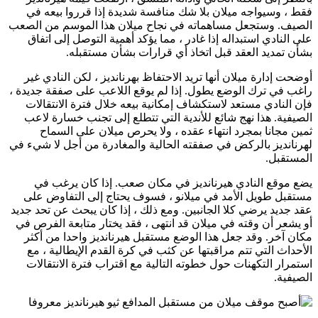
فقط ، وسيواجه ميلان بلا شك منافسة شديدة إذا قرروا بيعه في
الصيف. وستجعل مساهماته في نجاح ميلان هذا الموسم من الصعب
على النادي استبداله إذا غادر ، مما يؤكد أهمية التوصل إلى اتفاق
بشأن تمديد العقد قبل اتخاذ أي قرارات بشأن مستقبله.
أوضحت إدارة ميلان أنها تريد الاحتفاظ بهرنانديز ، لكن النادي غير
راغب في ترك الوضع يطول. إذا لم يوقع اللاعب على صفقة جديدة ،
فإن النادي مستعد لاستكشاف إمكانية بيعه خلال فترة الانتقالات
الصيفية. هذا نهج شائع للأندية التي تتطلع إلى تجنب خسارة لاعب
ثمين مجانا بمجرد انتهاء عقده ، ولا يحرص ميلان على السماح
لهرنانديز بالركض في صفقته الحالية والمغادرة من أجل لا شيء في
المستقبل.
يضع موقع النادي هيرنانديز في مكان صعب. إذا كان يرغب في
مستقبل طويل الأمد في ميلانو ، فسوف يحتاج إلى التفاوض على
عقد جديد يرضي كلا الجانبين. ومع ذلك ، إذا كان يبحث عن تحد جديد
أو يشعر أن وقته في ميلان قد انتهى ، فقد يختار متابعة الفرص في
مكان آخر. وقد جعل هذا الوضع مستقبل هيرنانديز واحدا من أكثر
الأحداث التي تتم مراقبتها عن كثب في كرة القدم الإيطالية ، مع
استمرار التكهنات حول خطوته التالية مع اقتراب فترة الانتقالات
الصيفية.