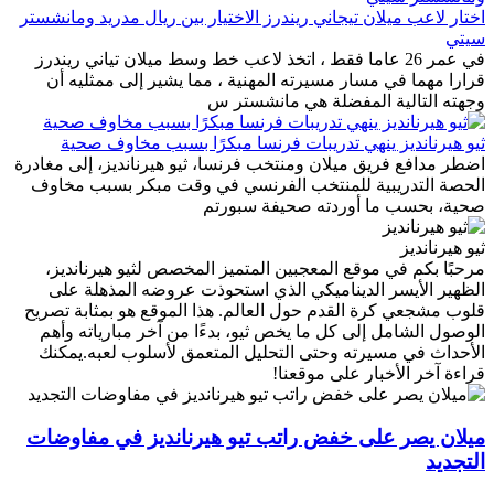
اختار لاعب ميلان تيجاني ريندرز الاختيار بين ريال مدريد ومانشستر
سيتي
في عمر 26 عاما فقط ، اتخذ لاعب خط وسط ميلان تياني ريندرز
قرارا مهما في مسار مسيرته المهنية ، مما يشير إلى ممثليه أن
وجهته التالية المفضلة هي مانشستر س
ثيو هيرنانديز ينهي تدريبات فرنسا مبكرًا بسبب مخاوف صحية
اضطر مدافع فريق ميلان ومنتخب فرنسا، ثيو هيرنانديز، إلى مغادرة
الحصة التدريبية للمنتخب الفرنسي في وقت مبكر بسبب مخاوف
صحية، بحسب ما أوردته صحيفة سبورتم
ثيو هيرنانديز
مرحبًا بكم في موقع المعجبين المتميز المخصص لثيو هيرنانديز،
الظهير الأيسر الديناميكي الذي استحوذت عروضه المذهلة على
قلوب مشجعي كرة القدم حول العالم. هذا الموقع هو بمثابة تصريح
الوصول الشامل إلى كل ما يخص ثيو، بدءًا من آخر مبارياته وأهم
الأحداث في مسيرته وحتى التحليل المتعمق لأسلوب لعبه.يمكنك
قراءة آخر الأخبار على موقعنا!
ميلان يصر على خفض راتب تيو هيرنانديز في مفاوضات
التجديد