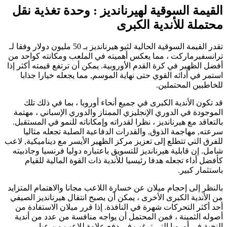
القيمة السوقية لهيرنانديز : وحدة تغذية نقل
محتملة للأندية الكبرى
تقدر القيمة السوقية الحالية لثيو هيرنانديز بـ 50 مليون دولار وفقا لـ
ترانسفيرماركت ، مما يعكس أهميته في الملعب ومكانته كواحد من
أفضل الظهير في كرة القدم الأوروبية. يمكن أن ترتفع قيمته أكثر إذا
استمر في أدائه القوي حتى نهاية الموسم, مما يجعله خيارا جذابا
للخاطبين المحتملين.
قد تكون الأندية الكبرى في جميع أنحاء أوروبا ، بما في ذلك تلك
الموجودة في الدوري الإنجليزي الممتاز والدوري الإسباني ، مهتمة
بالتعاقد مع هيرنانديز ، نظرا لقدراته وإمكاناته للنمو في المستقبل.
سرعته, مهاجمة الذوق, والقدرات الدفاعية الصلبة تجعله مثاليا
للفرق التي تتطلع إلى تعزيز مركز الظهير الأيسر مع ديناميكية, لاعب
شامل. إن قابلية هيرنانديز للتسويق باعتباره دوليا فرنسيا وجاذبيته
كأفضل أداء تجعله هدفا رئيسيا للأندية ذات القوة المالية للقيام
باستثمار كبير.
بالنظر إلى إحجام ميلان عن خسارة اللاعب مجانا والاهتمام المتزايد
من الأندية الكبرى الأخرى ، يمكن أن يصبح انتقال هيرنانديز الصيفي
أحد أكثر التحركات شهرة في النافذة. إذا قرر ميلان الاستفادة من
أصوله الثمينة ، فمن المحتمل أن يواجه منافسة من عدد من أندية
النخبة في أوروبا التي ترغب في دفع علاوة للاعب من عيار