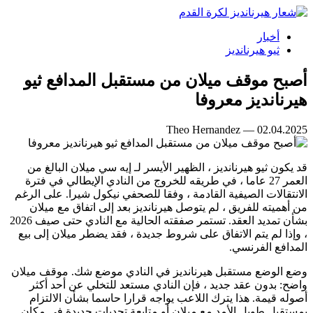
أخبار
ثيو هيرنانديز
أصبح موقف ميلان من مستقبل المدافع ثيو
هيرنانديز معروفا
Theo Hernandez — 02.04.2025
قد يكون ثيو هيرنانديز ، الظهير الأيسر لـ إيه سي ميلان البالغ من
العمر 27 عاما ، في طريقه للخروج من النادي الإيطالي في فترة
الانتقالات الصيفية القادمة ، وفقا للصحفي نيكول شيرا. على الرغم
من أهميته للفريق ، لم يتوصل هيرنانديز بعد إلى اتفاق مع ميلان
بشأن تمديد العقد. تستمر صفقته الحالية مع النادي حتى صيف 2026
، وإذا لم يتم الاتفاق على شروط جديدة ، فقد يضطر ميلان إلى بيع
المدافع الفرنسي.
وضع الوضع مستقبل هيرنانديز في النادي موضع شك. موقف ميلان
واضح: بدون عقد جديد ، فإن النادي مستعد للتخلي عن أحد أكثر
أصوله قيمة. هذا يترك اللاعب يواجه قرارا حاسما بشأن الالتزام
بمستقبل طويل الأمد مع ميلان أو متابعة تحديات جديدة في مكان