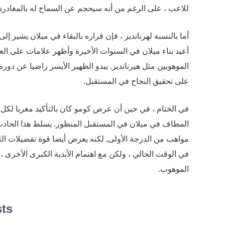
للاعب ، على الرغم من أنه سيحجم عن السماح له بالمغادرة 
أما بالنسبة لهرنانديز ، فإن قراره بالبقاء في ميلان يشير إ
أعيد بناء ميلان في السنوات الأخيرة وأظهر علامات على العو
الموهوبين مثل هيرنانديز. يبدو الظهير الأيسر راضيا عن د
على تحقيق النجاح في المستقبل.
في الختام ، في حين أن عرض كومو كان بالتأكيد مغريا لكل م
المطاف في ميلان في المستقبل المنظور. يسلط هذا الحادث الض
مواهب من الدرجة الأولى, لكنه يعرض أيضا قوة تفضيلات اللا
في الوقت الحالي ، ولكن مع اهتمام الأندية الكبرى الأخرى 
الموهوب.
sts