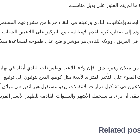
ما لم يتم العثور على بديل مناسب.
لى إيمانه بإمكانيات النادي ورغبته في البقاء جزءا من مشروعهم المستمر
دة إلى صدارة كرة القدم الإيطالية ، مع التركيز على اللاعبين الشباب
وره في الفريق ، وولائه للنادي هو مؤشر واضح على طموحه لمساعدة ميلا
ن ميلان وهيرنانديز ، فإن ولاء اللاعب وطموحات النادي أبقاه في نهاية
وء على التأثير المتزايد لأندية مثل كومو, الذين يتوقون إلى توقيع
عبين في تشكيل قرارات الانتقالات. يبدو مستقبل هيرنانديز في ميلان آ
، يبقى أن نرى ما ستحمله الأشهر والسنوات القادمة للظهير الأيسر الفر
Related po