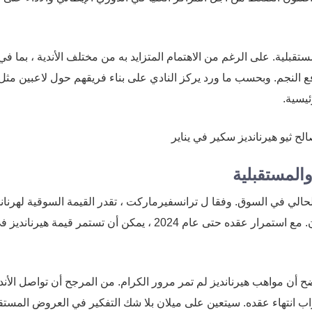
ستقبلية. على الرغم من الاهتمام المتزايد به من مختلف الأندية ، بما في
ع النجم. وبحسب ما ورد يركز النادي على بناء فريقهم حول لاعبين مثل
ئيسية.
والمستقبلية
لي في السوق. وفقا ل ترانسفيرماركت ، تقدر القيمة السوقية لهرناندي
50 مليون دولار ، وهو رقم يعكس أدائه الثابت وأهميته لميلان. مع استمرار عقده حتى عام 2024 ، يمكن أن تستمر قيمة هيرناند
ح أن مواهب هيرنانديز لم تمر مرور الكرام. من المرجح أن تواصل الأند
اب انتهاء عقده. سيتعين على ميلان بلا شك التفكير في العروض المستقب