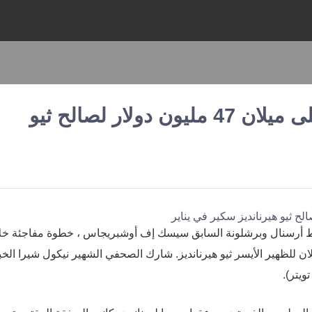
عرض كومو من فابريجاس على ميلان 47 مليون دولار لصالح ثيو
وسط أرسنال وبرشلونة السابق سيسك إف أوشبريجاس ، خطوة مفاجئة خل
 من خلال تقديم 47 مليون دولار لميلان للظهير الأيسر ثيو هيرنانديز. شارك الصحفي الشهير نيكول شيرا الخ
يتر).