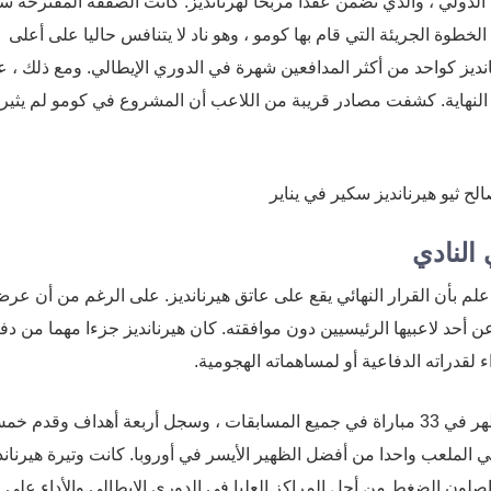
 الدولي ، والذي تضمن عقدا مربحا لهرنانديز. كانت الصفقة المقترحة 
ن دولار سنويا حتى عام 2029. أثارت هذه الخطوة الجريئة التي قام بها كومو ، وهو ناد لا يتنافس حاليا على أعلى
نديز كواحد من أكثر المدافعين شهرة في الدوري الإيطالي. ومع ذلك ، 
لنهاية. كشفت مصادر قريبة من اللاعب أن المشروع في كومو لم يثير
 النادي
علم بأن القرار النهائي يقع على عاتق هيرنانديز. على الرغم من أن عر
عن أحد لاعبيها الرئيسيين دون موافقته. كان هيرنانديز جزءا مهما من دف
لقدراته الدفاعية أو لمساهماته الهجومية.
لا يمكن المبالغة في أهمية هيرنانديز لميلان. هذا الموسم ، ظهر في 33 مباراة في جميع المسابقات ، وسجل أربعة أهداف وقدم
لملعب واحدا من أفضل الظهير الأيسر في أوروبا. كانت وتيرة هيرناند
واصلون الضغط من أجل المراكز العليا في الدوري الإيطالي والأداء على