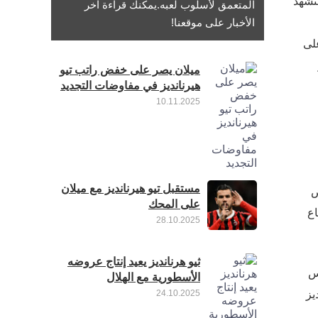
ستشهد
المتعمق لأسلوب لعبه.يمكنك قراءة آخر
الأخبار على موقعنا!
على
ميلان يصر على خفض راتب تيو
هيرنانديز في مفاوضات التجديد
10.11.2025
مستقبل تيو هيرنانديز مع ميلان
ض
على المحك
اع
28.10.2025
ثيو هرنانديز يعيد إنتاج عروضه
 خمس
الأسطورية مع الهلال
يز
24.10.2025