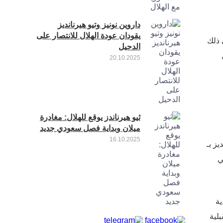
داروين نونيز وتيو هيرنانديز
يقودان عودة الهلال للانتصار على
 ذلك
الدحيل
20.10.2025
ثيو هيرناندز يوقع للهلال: مغادرة
ميلان وبداية فصل سعودي جديد
16.10.2025
ز بـ
يز في
ية
لية