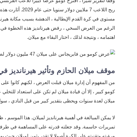
وفقا لتقرير شيرا ، اقترح كومو عرضا كبيرا للاعب الفرنسي
ربح اللاعب 7 ملايي
مستوى في كرة القدم الإيطالية ، الدهشة بسبب مكانة هيرنا
الرغم من العرض السخي ، رفض هيرنانديز هذه الخطوة في ا
اهتمامه ، ونتيجة لذلك ، اختار البقاء مع ميلان.
موقف ميلان الحازم وتأثير هيرنانديز في
من المفهوم أن إدارة ميلان قبلت العرض ، لكنهم كانوا على 
كومو كبير ، إلا أن قيادة ميلان لم تكن على استعداد للتخلي 
ميلان لعدة سنوات ويحظى بتقدير كبير من قبل النادي ، سواء 
تمريرات حاسمة. وقد جعلته قدرته على المساهمة في طرفي ا
ورؤيته وتقنيته على الكرة أصولا لا تقدر بثمن لميلان حيث ي